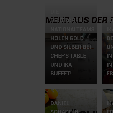
DIE
MEHR AUS DER 
DEUTSCHEN
25
NATIONALTEAMS
IK
HOLEN GOLD
D
UND SILBER BEI
U
CHEF'S TABLE
I
UND IKA
I
BUFFET!
E
DANIEL
IK
SCHADE IN
F