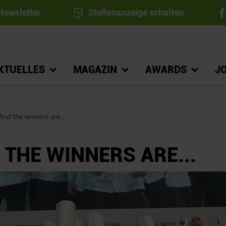
ewsletter
Stellenanzeige schalten
KTUELLES
MAGAZIN
AWARDS
J
nd the winners are...
 THE WINNERS ARE...