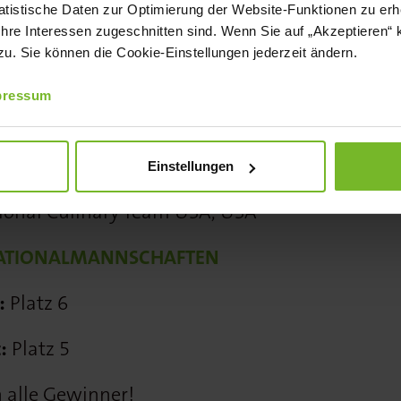
tistische Daten zur Optimierung der Website-Funktionen zu erhe
 Ihre Interessen zugeschnitten sind. Wenn Sie auf „Akzeptieren“ 
. Sie können die Cookie-Einstellungen jederzeit ändern.
CHAFTEN
pressum
 Chefs de Cuisine Lucerne
lm Culinary Team, Schweden
Einstellungen
ional Culinary Team USA, USA
NATIONALMANNSCHAFTEN
:
Platz 6
:
Platz 5
 alle Gewinner!