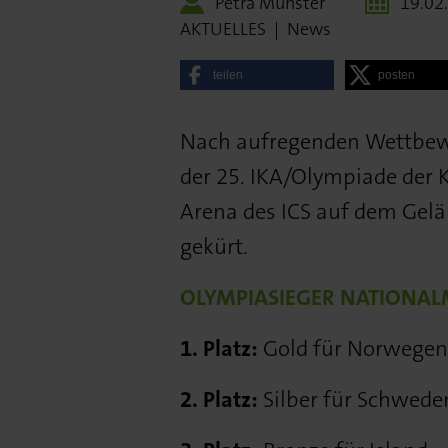
Petra Münster
19.02
AKTUELLES
|
News
teilen
posten
Nach aufregenden Wettbew
der 25. IKA/Olympiade der 
Arena des ICS auf dem Gelä
gekürt.
OLYMPIASIEGER NATIONA
1.
Platz:
Gold für Norwegen
2.
Platz:
Silber für Schwede