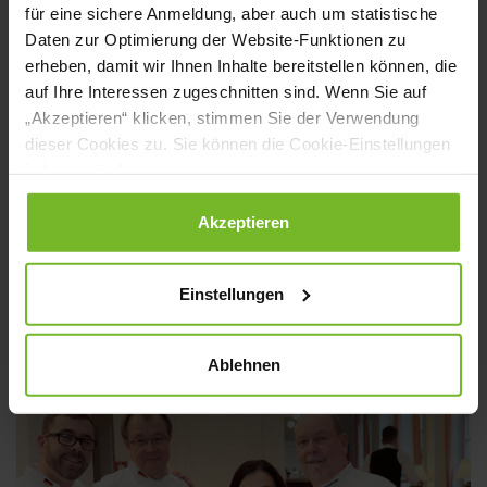
für eine sichere Anmeldung, aber auch um statistische
Daten zur Optimierung der Website-Funktionen zu
erheben, damit wir Ihnen Inhalte bereitstellen können, die
auf Ihre Interessen zugeschnitten sind. Wenn Sie auf
„Akzeptieren“ klicken, stimmen Sie der Verwendung
dieser Cookies zu. Sie können die Cookie-Einstellungen
jederzeit ändern.
Datenschutzerklärung
|
Impressum
Akzeptieren
IKA INTERNATIONAL: NEUES SPIEL,
NEUES GLÜCK
Einstellungen
Ablehnen