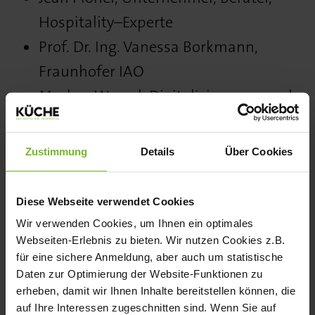
Hospitality–Experte
Prof. Dr. Ing. Vanessa Borkmann,
Fraunhofer IAO
Markus Wessel, Digitalisierungscoach,
Gastro-Podcaster
Zustimmung
Details
Über Cookies
Das Angebot an die zukünftigen
Unternehmer:innen im Gastgewerbe
Diese Webseite verwendet Cookies
gliedert sich in folgende Bereiche:
Wir verwenden Cookies, um Ihnen ein optimales
Aktiv gestalten: Chancen für drei
Webseiten-Erlebnis zu bieten. Wir nutzen Cookies z.B.
für eine sichere Anmeldung, aber auch um statistische
Gründungsteams
Daten zur Optimierung der Website-Funktionen zu
Gründungsvorbereitung live und vor Ort –
erheben, damit wir Ihnen Inhalte bereitstellen können, die
auf Ihre Interessen zugeschnitten sind. Wenn Sie auf