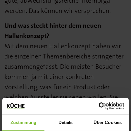
gute, abwechslungsreiche Internorga
werden. Das können wir versprechen.
Und was steckt hinter dem neuen
Hallenkonzept?
Mit dem neuen Hallenkonzept haben wir
die einzelnen Themenbereiche stringenter
zusammengefasst. Die meisten Besucher
kommen ja mit einer konkreten
Vorstellung, was für ein Produkt oder
welchen Aussteller sie sehen wollen. Sie
haben nicht mehr so viel Zeit, sich durch
die Hallen zu suchen, sondern sie wollen
Zustimmung
Details
Über Cookies
erst einmal ihre Agenda abarbeiten. Das