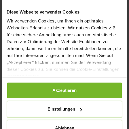
können sie jetzt viel besser. Ein weiterer
Diese Webseite verwendet Cookies
Vorteil ist, dass jeder Themenbereich der
Wir verwenden Cookies, um Ihnen ein optimales
Internorga nun einen eigenen Eingang hat.
Webseiten-Erlebnis zu bieten. Wir nutzen Cookies z.B.
für eine sichere Anmeldung, aber auch um statistische
Man muss sich also nicht mehr durch die
Daten zur Optimierung der Website-Funktionen zu
halbe Messe arbeiten, wenn man
erheben, damit wir Ihnen Inhalte bereitstellen können, die
auf Ihre Interessen zugeschnitten sind. Wenn Sie auf
eigentlich nur Küchentechnik oder
„Akzeptieren“ klicken, stimmen Sie der Verwendung
Nahrungsmittel und Getränke sehen will.
dieser Cookies zu. Sie können die Cookie-Einstellungen
Für den Besucher wird die Messe also
jederzeit ändern.
sicher effizienter.
Datenschutzerklärung
|
Impressum
Akzeptieren
Die Internorga 2022 steht unter dem
Einstellungen
Leitgedanken „Zurück in die Zukunft“.
Was ist damit genau gemeint?
Ablehnen