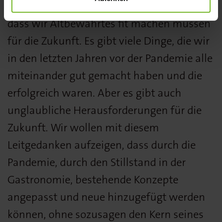
„Zurück in die Zukunft“ soll verdeutlichen,
dass wir Altbewährtes fit machen müssen
für die Zukunft. Es gibt viele Dinge, die wir
in den letzten Jahren vor der Pandemie alle
miteinander gut gemacht haben und die
erfolgreich waren. Aber es gibt auch
unglaubliche Herausforderungen für die
Zukunft. Wir wollen mit diesem
Leitgedanken aufzeigen, dass durch die
Pandemie, durch den Stillstand in der
Gastronomie, bestehende Konzepte
angepasst und neue hinzugefügt werden
können, ohne sozusagen den Kern seines