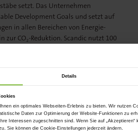
ßstäbe setzt. Das Unternehmen
inable Development Goals und setzt auf
gen in allen Bereichen von Energie-
n zur CO₂-Reduktion. Scandic nutzt 100
in nachhaltiges Frühstück mit 60
usschließlich Fairtrade-Kaffee. Zudem
egt, dass die Räumlichkeiten für Gäste
Details
gen zugänglich sind, und Diversität
ernehmens-kultur gefördert werden.
Cookies
nen ein optimales Webseiten-Erlebnis zu bieten. Wir nutzen Coo
er Kategorie zählten außerdem die
tistische Daten zur Optimierung der Website-Funktionen zu erhe
hrem Betriebsgastronomiekonzept bei
 Ihre Interessen zugeschnitten sind. Wenn Sie auf „Akzeptieren“ 
onivant Cocktail Bistro der Jutar GmbH,
. Sie können die Cookie-Einstellungen jederzeit ändern.