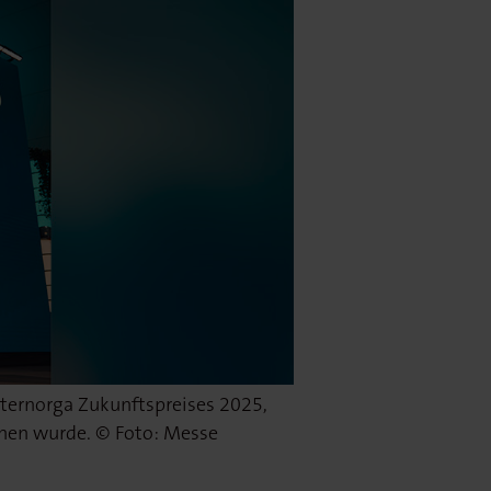
ternorga Zukunftspreises 2025,
ährige Verleihung des
ehen wurde. © Foto: Messe