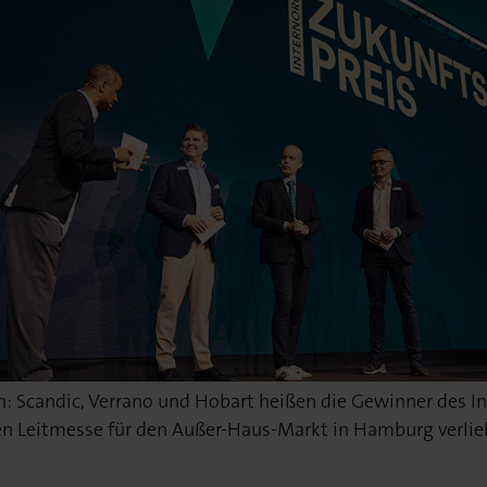
: Scandic, Verrano und Hobart heißen die Gewinner des In
n, Inspiration und Austausch – Aspekte, die auch die diesj
len Leitmesse für den Außer-Haus-Markt in Hamburg verli
Messe Hamburg und Congress