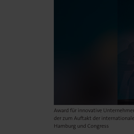
Award für innovative Unternehmen
Die Internorga steht für Innovatio
der zum Auftakt der internationa
Zukunftspreis prägten. © Foto: 
Hamburg und Congress