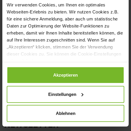
Lösungen herauszustechen“, sagt Manuel
Wir verwenden Cookies, um Ihnen ein optimales
Webseiten-Erlebnis zu bieten. Wir nutzen Cookies z.B.
Siskowski, Gründer von Verrano und
für eine sichere Anmeldung, aber auch um statistische
Preisträger 2025.
Daten zur Optimierung der Website-Funktionen zu
erheben, damit wir Ihnen Inhalte bereitstellen können, die
Die Verleihung findet am 13. März 2026
auf Ihre Interessen zugeschnitten sind. Wenn Sie auf
„Akzeptieren“ klicken, stimmen Sie der Verwendung
auf der INTERNORGA in Hamburg statt.
dieser Cookies zu. Sie können die Cookie-Einstellungen
jederzeit ändern.
Alle Infos und Teilnahmebedingungen
Datenschutzerklärung
|
Impressum
Akzeptieren
unter:
www.internorga.com/awards/internorga-
Einstellungen
zukunftspreis
.
Ablehnen
NEWSLETTER