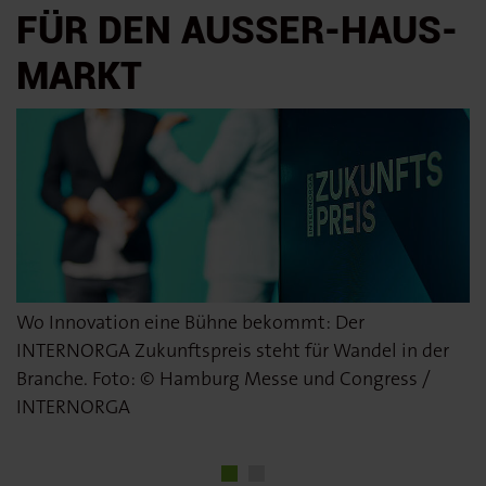
FÜR DEN AUSSER-HAUS-M
ARKT
Wo Innovation eine Bühne bekommt: Der
Die Preisträgerinnen und Preisträger des
INTERNORGA Zukunftspreis steht für Wandel in der
INTERNORGA Zukunftspreises 2025. Foto: ©
Branche. Foto: © Hamburg Messe und Congress /
Hamburg Messe und Congress / INTERNORGA
INTERNORGA