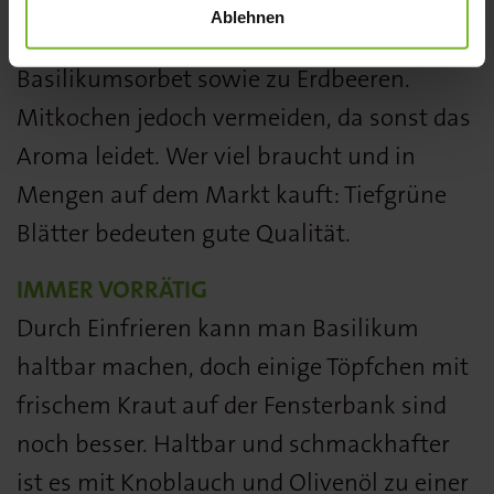
Risotto, zu Pasta, Fisch oder Fleisch oder in
Ablehnen
der ausgefallenen Süßspeise, wie einem
Basilikumsorbet sowie zu Erdbeeren.
Mitkochen jedoch vermeiden, da sonst das
Aroma leidet. Wer viel braucht und in
Mengen auf dem Markt kauft: Tiefgrüne
Blätter bedeuten gute Qualität.
IMMER VORRÄTIG
Durch Einfrieren kann man Basilikum
haltbar machen, doch einige Töpfchen mit
frischem Kraut auf der Fensterbank sind
noch besser. Haltbar und schmackhafter
ist es mit Knoblauch und Olivenöl zu einer