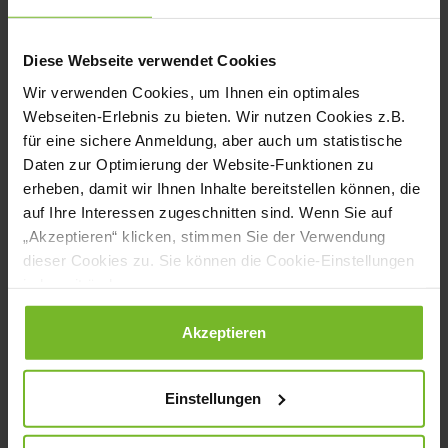
Gärtner: Nie einzelne Blätter pflücken. Bei
Basilikum am besten immer den oberen
Diese Webseite verwendet Cookies
Blätterkranz abzupfen, daraus wachsen
Wir verwenden Cookies, um Ihnen ein optimales
dann schnell neue Triebe und man hat
Webseiten-Erlebnis zu bieten. Wir nutzen Cookies z.B.
für eine sichere Anmeldung, aber auch um statistische
länger etwas vom aromatischen
Daten zur Optimierung der Website-Funktionen zu
Pflänzchen.
erheben, damit wir Ihnen Inhalte bereitstellen können, die
auf Ihre Interessen zugeschnitten sind. Wenn Sie auf
IN DER KÜCHE
„Akzeptieren“ klicken, stimmen Sie der Verwendung
dieser Cookies zu. Sie können die Cookie-Einstellungen
Das königliche Kraut ist heute aus den
jederzeit ändern.
Küchen der Welt nicht wegzudenken. Gibt
Datenschutzerklärung
|
Impressum
Akzeptieren
es Speisen doch einen unvergleichlich
aromatischen Geschmack – egal, ob im
Einstellungen
Salat, in der Suppe, als Brotaufstrich, im