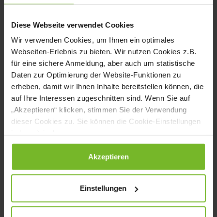
KÜCHE: Soll sich der Staat also komplett
aus der Ernährungs-Diskussion
Diese Webseite verwendet Cookies
heraushalten, etwa auch im Fall
Wir verwenden Cookies, um Ihnen ein optimales
von Schulen und Kindertagesstätten?
Webseiten-Erlebnis zu bieten. Wir nutzen Cookies z.B.
für eine sichere Anmeldung, aber auch um statistische
Uwe Knop:
Der Staat sollte sich um zwei
Daten zur Optimierung der Website-Funktionen zu
fundamentale Dinge kümmern: Zum einen
erheben, damit wir Ihnen Inhalte bereitstellen können, die
auf Ihre Interessen zugeschnitten sind. Wenn Sie auf
den Kindern das praktische Küchen-ABC
„Akzeptieren“ klicken, stimmen Sie der Verwendung
beibringen, echte Lebensmittelkunde,
dieser Cookies zu. Sie können die Cookie-Einstellungen
jederzeit ändern.
Herkunft und Vor- und Zubereitung von
Nahrungsmitteln und Mahlzeiten. Des
Datenschutzerklärung
|
Impressum
Akzeptieren
Weiteren sollte „Vater Staat“ dafür Sorge
tragen, dass alle Kita- und Schulkinder ein
Einstellungen
kostenloses warmes Mittagessen von