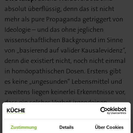
absolut überflüssig, denn das ist nicht
mehr als pure Propaganda getriggert von
Ideologie – und das ohne jeglichen
wissenschaftlichen Background im Sinne
von „basierend auf valider Kausalevidenz“,
denn die existiert nicht, noch nicht einmal
in homöopathischen Dosen. Erstens gibt
es keine „ungesunden“ Lebensmittel und
zweitens liegen keinerlei Erkenntnisse vor,
dass ein solches Verbot irgendeinen
Nutzen für die Bürger bringt.
Zustimmung
Details
Über Cookies