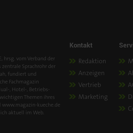
Kontakt
Serv
E, hrsg. vom Verband der
Redaktion
M
s zentrale Sprachrohr der
Anzeigen
A
ah, fundiert und
iche Fachmagazin
Vertrieb
A
al-, Hotel-, Betriebs-
Marketing
D
 wichtigen Themen ihres
tal www.magazin-kueche.de
C
ich aktuell im Web.