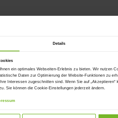
NE
2
AKTUELLES
mail
drucken
Details
 Hobart helfen spürbar, Energie und
Cookies
Zugleich gewähren sie
nen ein optimales Webseiten-Erlebnis zu bieten. Wir nutzen Coo
ülmaschinen arbeiten mit dem vom
tistische Daten zur Optimierung der Website-Funktionen zu erhe
 Ihre Interessen zugeschnitten sind. Wenn Sie auf „Akzeptieren“ 
ergiesparsystem Climate Plus.
. Sie können die Cookie-Einstellungen jederzeit ändern.
asserwärmerückgewinnung, kombiniert
pressum
technologie. 70 Prozent der Energie
rozent der Energie aus der Abluft