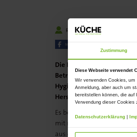
Redaktion
16.08.202
teilen
posten
Zustimmung
Die Bandspülmaschinen von
Diese Webseite verwendet 
Betriebskosten zu sparen. 
Wir verwenden Cookies, um Ih
Hygienesicherheit. Die Sp
Anmeldung, aber auch um sta
bereitstellen können, die auf
Hersteller entwickelten En
Verwendung dieser Cookies zu
Es besteht aus einer Abw
Datenschutzerklärung
|
Im
mit moderner Wärmepumpen
aus dem Abwasser und 100 P