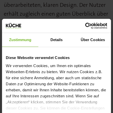
überarbeiteten, klaren Design. Der Nutzer
erhält zugleich einen guten Überblick über
alle Inhaltsstoffe und Nährwerte.
www.homann-foodservice.de
Zustimmung
Details
Über Cookies
Das Dressing American Art von Homann
Diese Webseite verwendet Cookies
wurde von der Fachjury des KÜCHE BEST
Wir verwenden Cookies, um Ihnen ein optimales
PRODUCT AWARDS in der Kategorie
Webseiten-Erlebnis zu bieten. Wir nutzen Cookies z.B.
Dressings mit einer Silbermedaille
für eine sichere Anmeldung, aber auch um statistische
Daten zur Optimierung der Website-Funktionen zu
ausgezeichnet. Alle Gewinner finden Sie
erheben, damit wir Ihnen Inhalte bereitstellen können, die
in KÜCHE 8/9 2022.
auf Ihre Interessen zugeschnitten sind. Wenn Sie auf
„Akzeptieren“ klicken, stimmen Sie der Verwendung
dieser Cookies zu. Sie können die Cookie-Einstellungen