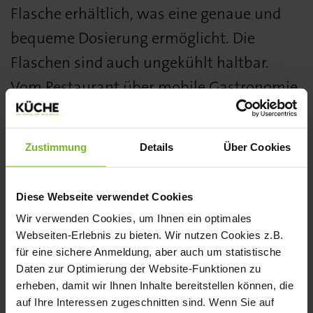
Flasche erhältlich, was eine genaue und
bequeme Dosierung ermöglicht. Die
Flaschen sind auch ungekühlt haltbar.
Vom Restaurant über mobile Gastronomie
bis zur heißen Theke kann Flüssiggewürz
überall eingesetzt werden.
Zustimmung
Details
Über Cookies
www.raps.com
Diese Webseite verwendet Cookies
Das Flüssiggewürz Beef Ramen von Raps
Wir verwenden Cookies, um Ihnen ein optimales
Webseiten-Erlebnis zu bieten. Wir nutzen Cookies z.B.
wurde von der Fachjury des KÜCHE BEST
für eine sichere Anmeldung, aber auch um statistische
PRODUCT AWARDS in der Kategorie
Daten zur Optimierung der Website-Funktionen zu
erheben, damit wir Ihnen Inhalte bereitstellen können, die
Kräuter/Gewürze mit einer
auf Ihre Interessen zugeschnitten sind. Wenn Sie auf