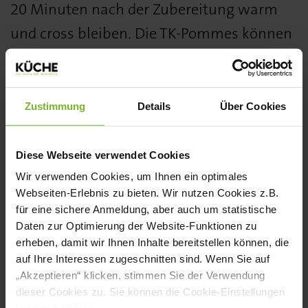
20 Minuten nach der Zubereitung warm
und cross bleiben. Die TK-Pommes können
schnell zubereitet werden.
www.aviko.de
Zustimmung
Details
Über Cookies
Die Grip’n Dip von Aviko wurden von der
Diese Webseite verwendet Cookies
Fachjury des KÜCHE BEST PRODUCT
Wir verwenden Cookies, um Ihnen ein optimales
AWARDS in der Kategorie
Webseiten-Erlebnis zu bieten. Wir nutzen Cookies z.B.
Kartoffeln/Reis/Teigwaren mit einer
für eine sichere Anmeldung, aber auch um statistische
Daten zur Optimierung der Website-Funktionen zu
Silbermedaille ausgezeichnet. Alle
erheben, damit wir Ihnen Inhalte bereitstellen können, die
Gewinner finden Sie in KÜCHE 8/9 2022.
auf Ihre Interessen zugeschnitten sind. Wenn Sie auf
„Akzeptieren“ klicken, stimmen Sie der Verwendung
dieser Cookies zu. Sie können die Cookie-Einstellungen