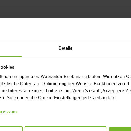
NE
2
AKTUELLES
mail
drucken
Details
 Kalb ist besonders zart und
Cookies
itzel von Gierlinger ist daher ein
nen ein optimales Webseiten-Erlebnis zu bieten. Wir nutzen Coo
ie Panade ist nach traditionellem
tistische Daten zur Optimierung der Website-Funktionen zu erhe
 Ihre Interessen zugeschnitten sind. Wenn Sie auf „Akzeptieren“ 
d Semmelbröseln hergestellt – ohne
. Sie können die Cookie-Einstellungen jederzeit ändern.
ksverstärker.
pressum
eimischer Erzeugung. Das Schnitzel
r bietet Convenience ‚like homemade‘.