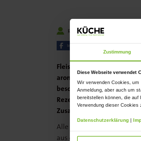
Redaktion
15.08.202
teilen
posten
Zustimmung
Fleisch aus dem Rücken vom
Diese Webseite verwendet 
aromatisch. Das Wiener Schn
Wir verwenden Cookies, um Ih
besonderer Leckerbissen. D
Anmeldung, aber auch um sta
bereitstellen können, die auf
Rezept aus Mehl, Vollei un
Verwendung dieser Cookies zu
Zusatzstoffe und Geschmac
Datenschutzerklärung
|
Im
Alle Zutaten stammen aus h
aus der Schnitzelmanufaktu