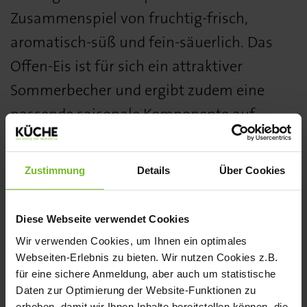
Zusammenspiel von fruchtig-frisch,
aromatisch-süß und fein-säuerlich. Das
Offen-Eis ist für sich ein attraktiver
Sommerbecher und ergibt zudem eine
passende saisonale Komponente auf
Desserttellern und Gebäck
unterschiedlicher Art. Erhältlich in 5-Liter-
Zustimmung
Details
Über Cookies
Packungen.
www.froneri-schoeller.de
Diese Webseite verwendet Cookies
Wir verwenden Cookies, um Ihnen ein optimales
Webseiten-Erlebnis zu bieten. Wir nutzen Cookies z.B.
Das Mövenpick Rhabarber Erdbeere von
für eine sichere Anmeldung, aber auch um statistische
Froneri Schöller wurde von der Fachjury
Daten zur Optimierung der Website-Funktionen zu
erheben, damit wir Ihnen Inhalte bereitstellen können, die