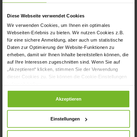
Achenbach Delikatessen Manufaktur weiß
Katrin Achenbach nur zu gut: „Das Pesto
Diese Webseite verwendet Cookies
ist ein Must Have und seit Jahren ein
Wir verwenden Cookies, um Ihnen ein optimales
Webseiten-Erlebnis zu bieten. Wir nutzen Cookies z.B.
Bestseller mit vielen Möglichkeiten, den
für eine sichere Anmeldung, aber auch um statistische
Geschmack der italienischen Küche
Daten zur Optimierung der Website-Funktionen zu
aromatisch zu unterstreichen.“
erheben, damit wir Ihnen Inhalte bereitstellen können, die
auf Ihre Interessen zugeschnitten sind. Wenn Sie auf
„Akzeptieren“ klicken, stimmen Sie der Verwendung
www.achenbach.com
dieser Cookies zu. Sie können die Cookie-Einstellungen
jederzeit ändern.
Das Pesto Classico von Achenbach
Datenschutzerklärung
|
Impressum
Akzeptieren
wurde von der Fachjury des KÜCHE BEST
PRODUCT AWARDS in der Kategorie
Einstellungen
Suppen/Saucen/Fonds mit einer
Goldmedaille ausgezeichnet. Alle