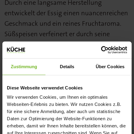
Durch eine langsame Herstellung
entwickelt der Essig einen nuancenreichen
Geschmack und ein reines Fruchtaroma.
Süßspeisen verfeinert er durch seine
fruchtige, fein säuerliche Note, bereichert
aber auch Salate, Vorspeisen, Suppen und
andere Gerichte als Würzmittel.
Zustimmung
Details
Über Cookies
www.gegenbauer.at
Diese Webseite verwendet Cookies
Wir verwenden Cookies, um Ihnen ein optimales
Der süße Sanddorn von der Wiener Essig
Webseiten-Erlebnis zu bieten. Wir nutzen Cookies z.B.
Brauerei Gegenbauer wurde von der
für eine sichere Anmeldung, aber auch um statistische
Daten zur Optimierung der Website-Funktionen zu
Fachjury des KÜCHE BEST PRODUCT
erheben, damit wir Ihnen Inhalte bereitstellen können, die
AWARDS in der Kategorie Feinkost mit
auf Ihre Interessen zugeschnitten sind. Wenn Sie auf