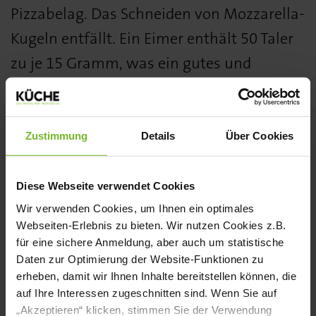
Pizzabelag. Das Schneiden von Mozzarella-
Kugeln entfällt. Ein Eimer enthält 50 Taler
zu je 15 Gramm, was ein gutes und
einfaches Portionieren in der Küche
möglich macht.
Zustimmung
Details
Über Cookies
www.goldsteig.de/foodservice
Diese Webseite verwendet Cookies
Der Tallero Mozzarella von
Wir verwenden Cookies, um Ihnen ein optimales
Goldsteig wurde von der Fachjury des
Webseiten-Erlebnis zu bieten. Wir nutzen Cookies z.B.
KÜCHE BEST PRODUCT AWARDS in der
für eine sichere Anmeldung, aber auch um statistische
Daten zur Optimierung der Website-Funktionen zu
Kategorie Molkereiprodukte mit einer
erheben, damit wir Ihnen Inhalte bereitstellen können, die
Bronzemedaille ausgezeichnet. Alle
auf Ihre Interessen zugeschnitten sind. Wenn Sie auf
„Akzeptieren“ klicken, stimmen Sie der Verwendung