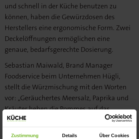
und schnell in der Küche benutzen zu
können, haben die Gewürzdosen des
Herstellers eine ergonomische Form. Zwei
Deckelöffnungen ermöglichen eine
genaue, bedarfsgerechte Dosierung.
Sebastian Maiwald, Brand Manager
Foodservice beim Unternehmen Hügli,
stellt die Würzmischung mit den Worten
vor: „Geräuchertes Meersalz, Paprika und
Kräuter heben die Pommes auf das
nächste Level. Kräuterstücke sorgen für
eine ansprechende Optik. ... weil Ihre
Zustimmung
Details
Über Cookies