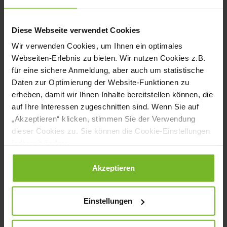
Pommes mehr verdient haben.“
Betont wird außerdem, dass alle Gewürze
Diese Webseite verwendet Cookies
und Kräuter aus dem eigenen Mischwerk
Wir verwenden Cookies, um Ihnen ein optimales
Webseiten-Erlebnis zu bieten. Wir nutzen Cookies z.B.
im süddeutschen Radolfzell stammen, wo
für eine sichere Anmeldung, aber auch um statistische
das Unternehmen seine
Daten zur Optimierung der Website-Funktionen zu
erheben, damit wir Ihnen Inhalte bereitstellen können, die
Gewürzproduktion bündelt.
auf Ihre Interessen zugeschnitten sind. Wenn Sie auf
„Akzeptieren“ klicken, stimmen Sie der Verwendung
www.huegli.de
dieser Cookies zu. Sie können die Cookie-Einstellungen
jederzeit ändern.
Die Würzmischung für Pommes von Hügli
Datenschutzerklärung
|
Impressum
Akzeptieren
wurde von der Fachjury des KÜCHE BEST
PRODUCT AWARDS in der Kategorie
Einstellungen
Kräuter/Gewürze mit einer Goldmedaille