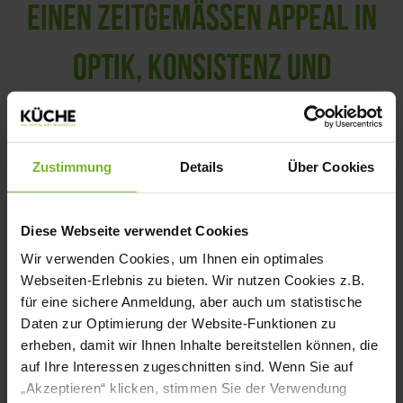
EINEN ZEITGEMÄSSEN APPEAL IN O
PTIK, KONSISTENZ UND G
ESCHMACK.”
Zustimmung
Details
Über Cookies
SYLVIA LUDWIG, VERTRIEBSLEITERIN
Diese Webseite verwendet Cookies
GV
Wir verwenden Cookies, um Ihnen ein optimales
Webseiten-Erlebnis zu bieten. Wir nutzen Cookies z.B.
für eine sichere Anmeldung, aber auch um statistische
„Der Name Seidenmatjes signalisiert eine
Daten zur Optimierung der Website-Funktionen zu
neue Qualitätsstufe im Premiumbereich.
erheben, damit wir Ihnen Inhalte bereitstellen können, die
auf Ihre Interessen zugeschnitten sind. Wenn Sie auf
Wir zielen mit dem ‚besten Stoff von
„Akzeptieren“ klicken, stimmen Sie der Verwendung