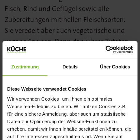
Fisch, Rind und Geflügel sowie alle
Zubereitungen mit hellen Fleischsorten.
Sie veredelt aber auch vegetarische und
vegane Speisen. Denn dank ihrer Zutaten
kann die Würzkombination für viele
Küchen weltweit verwendet werden.
Zustimmung
Details
Über Cookies
www.wiberg.eu/de
Diese Webseite verwendet Cookies
Die Würzmischung Lemon-Chili-Pepper
Wir verwenden Cookies, um Ihnen ein optimales
Webseiten-Erlebnis zu bieten. Wir nutzen Cookies z.B.
von Wiberg wurde von der Fachjury des
für eine sichere Anmeldung, aber auch um statistische
KÜCHE BEST PRODUCT AWARDS in der
Daten zur Optimierung der Website-Funktionen zu
erheben, damit wir Ihnen Inhalte bereitstellen können, die
Kategorie Kräuter/Gewürze mit einer
auf Ihre Interessen zugeschnitten sind. Wenn Sie auf