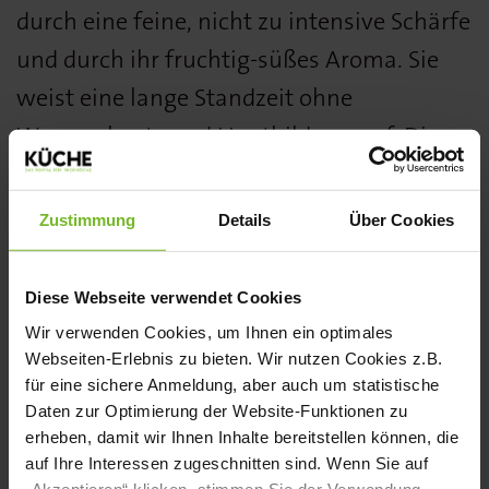
durch eine feine, nicht zu intensive Schärfe
und durch ihr fruchtig-süßes Aroma. Sie
weist eine lange Standzeit ohne
Wasserabsatz und Hautbildung auf. Die
Sauce im 5-Kilo-Eimer kann direkt
eingesetzt werden.
Zustimmung
Details
Über Cookies
Currywurst Sauce von Homann wurde von
Diese Webseite verwendet Cookies
der Fachjury des KÜCHE BEST PRODUCT
Wir verwenden Cookies, um Ihnen ein optimales
AWARDS in der Kategorie Senf, Saucen,
Webseiten-Erlebnis zu bieten. Wir nutzen Cookies z.B.
für eine sichere Anmeldung, aber auch um statistische
Fonds mit einer Bronzemedaille
Daten zur Optimierung der Website-Funktionen zu
ausgezeichnet.
erheben, damit wir Ihnen Inhalte bereitstellen können, die
auf Ihre Interessen zugeschnitten sind. Wenn Sie auf
Alle Gewinner finden Sie in KÜCHE 8-
„Akzeptieren“ klicken, stimmen Sie der Verwendung