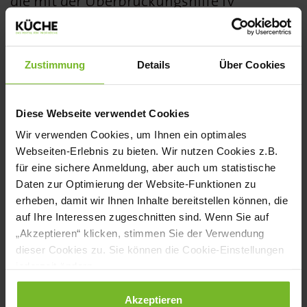
die mit der Überbrückungshilfe IV
zugesagte Erstattung von 90 Prozent der
Fixkosten reicht nicht, wenn wir kaum
Zustimmung
Details
Über Cookies
Umsatz machen können!“ Die Rücklagen
vieler Unternehmen sind nach bald zwei
Diese Webseite verwendet Cookies
Jahren Pandemie nahezu aufgebraucht,
Wir verwenden Cookies, um Ihnen ein optimales
wie die Blitzumfrage bestätigt. 24 Prozent
Webseiten-Erlebnis zu bieten. Wir nutzen Cookies z.B.
der Teilnehmer:innen verfügen über
für eine sichere Anmeldung, aber auch um statistische
Daten zur Optimierung der Website-Funktionen zu
keinerlei Reserven mehr, weitere 19
erheben, damit wir Ihnen Inhalte bereitstellen können, die
Prozent halten noch maximal bis zum
auf Ihre Interessen zugeschnitten sind. Wenn Sie auf
„Akzeptieren“ klicken, stimmen Sie der Verwendung
Jahresende durch.
dieser Cookies zu. Sie können die Cookie-Einstellungen
jederzeit ändern.
Existenz der Gastro-Landschaft ist bedroht
Der Leaders Club fordert deshalb von der
Datenschutzerklärung
|
Impressum
Akzeptieren