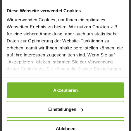
Mit seinem Konzept der Prozessküche
möchte der Koch Stefan Cammann die
Diese Webseite verwendet Cookies
Gastronomie organisatorisch neu
Wir verwenden Cookies, um Ihnen ein optimales
Webseiten-Erlebnis zu bieten. Wir nutzen Cookies z.B.
ausrichten. Denn für die klassische
für eine sichere Anmeldung, aber auch um statistische
Postenküche sieht er keine Zukunft mehr.
Daten zur Optimierung der Website-Funktionen zu
erheben, damit wir Ihnen Inhalte bereitstellen können, die
Wir informieren, was dran ist an seinem
auf Ihre Interessen zugeschnitten sind. Wenn Sie auf
Konzept des Kochens ohne Herd.
„Akzeptieren“ klicken, stimmen Sie der Verwendung
dieser Cookies zu. Sie können die Cookie-Einstellungen
Nachgefragt bei: Andrea Belegante
jederzeit ändern.
Die Corona-Pandemie hat auch der
Datenschutzerklärung
|
Impressum
Akzeptieren
Systemgastronomie stark zugesetzt.
Trotzdem ist die Branche nach wie vor ein
Einstellungen
interessanter Arbeitgeber für Köchinnen
und Köche, findet Andrea Belegante,
Ablehnen