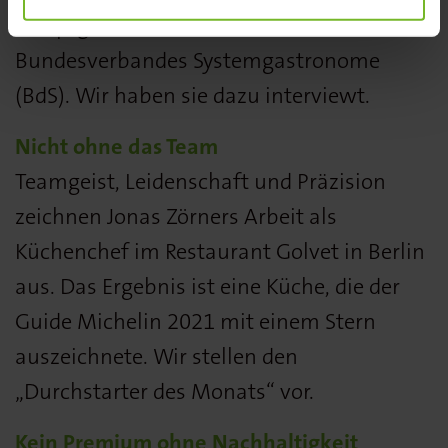
Hauptgeschäftsführerin des
Bundesverbandes Systemgastronome
(BdS). Wir haben sie dazu interviewt.
Nicht ohne das Team
Teamgeist, Leidenschaft und Präzision
zeichnen Jonas Zörners Arbeit als
Küchenchef im Restaurant Golvet in Berlin
aus. Das Ergebnis ist eine Küche, die der
Guide Michelin 2021 mit einem Stern
auszeichnete. Wir stellen den
„Durchstarter des Monats“ vor.
Kein Premium ohne Nachhaltigkeit