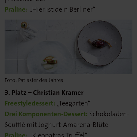
Praline:
„Hier ist dein Berliner“
Foto: Patissier des Jahres
3. Platz – Christian Kramer
Freestyledessert:
„Teegarten“
Drei Komponenten-Dessert:
Schokoladen-
Soufflé mit Joghurt-Amarena-Blüte
Praline:
„Kleopatras Trüffel“