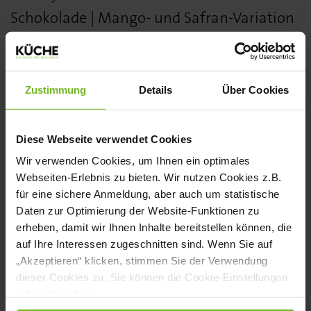
Schokolade | Mango- und Safran-Variation
|
Passionsfrucht-, Ingwer- und Kokos-
Aromen
Zustimmung
Details
Über Cookies
Drei Komponenten-Dessert:
Soufflé aus
Illanka-Schokolade | Schwarzes Kirsch-
Diese Webseite verwendet Cookies
Sorbet &
Wir verwenden Cookies, um Ihnen ein optimales
Webseiten-Erlebnis zu bieten. Wir nutzen Cookies z.B.
Espuma | Geisha-Tee und Fabbri Amarena
für eine sichere Anmeldung, aber auch um statistische
Praline:
Dulcey-Walnuss-Praline mit einer
Daten zur Optimierung der Website-Funktionen zu
erheben, damit wir Ihnen Inhalte bereitstellen können, die
Ganache aus Vin Jaune und
auf Ihre Interessen zugeschnitten sind. Wenn Sie auf
hausgemachtes
„Akzeptieren“ klicken, stimmen Sie der Verwendung
dieser Cookies zu. Sie können die Cookie-Einstellungen
Walnuss-Praliné
jederzeit ändern.