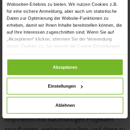
Webseiten-Erlebnis zu bieten. Wir nutzen Cookies z.B.
Platzierungen wird Anfang 2023 in
für eine sichere Anmeldung, aber auch um statistische
Düsseldorf stattfinden.
Daten zur Optimierung der Website-Funktionen zu
erheben, damit wir Ihnen Inhalte bereitstellen können, die
auf Ihre Interessen zugeschnitten sind. Wenn Sie auf
ÜBER DEN METRO PREIS FÜR
„Akzeptieren“ klicken, stimmen Sie der Verwendung
dieser Cookies zu. Sie können die Cookie-Einstellungen
NACHHALTIGE GASTRONOMIE
jederzeit ändern.
Der Metro Preis für nachhaltige
Gastronomie möchte kreativen, grünen
Datenschutzerklärung
|
Impressum
Akzeptieren
Gastro-Initiativen eine Bühne bieten, die
Einstellungen
zeigen, dass Nachhaltigkeit nicht nur eine
leere Worthülse ist. Die Auszeichnung soll
Ablehnen
die Gastrobranche anspornen und
inspirieren mit nachhaltigen Projekten
anzufangen, weiterzumachen und diese zu