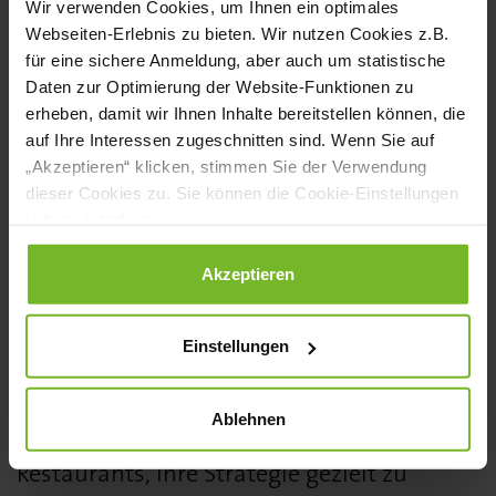
Wir verwenden Cookies, um Ihnen ein optimales
Wahrscheinlichkeit, dass Gäste auf die
Webseiten-Erlebnis zu bieten. Wir nutzen Cookies z.B.
für eine sichere Anmeldung, aber auch um statistische
Angebote reagieren und eine Reservierung
Daten zur Optimierung der Website-Funktionen zu
vornehmen.
erheben, damit wir Ihnen Inhalte bereitstellen können, die
auf Ihre Interessen zugeschnitten sind. Wenn Sie auf
Wird dabei auch die individuelle
„Akzeptieren“ klicken, stimmen Sie der Verwendung
dieser Cookies zu. Sie können die Cookie-Einstellungen
Wettbewerbssituation eines Restaurants
jederzeit ändern.
berücksichtigt?
Unsere AI-Lösung berücksichtigt Faktoren
Datenschutzerklärung
|
Impressum
Akzeptieren
wie Standort, Zielgruppe und
Einstellungen
Wettbewerbsumfeld, um
maßgeschneiderte Empfehlungen und
Ablehnen
Aktionen zu erstellen. Dies ermöglicht es
Restaurants, ihre Strategie gezielt zu