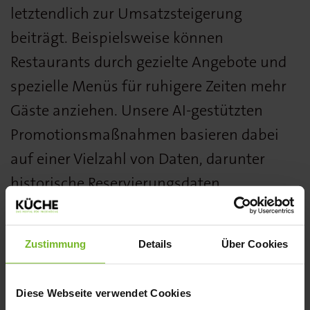
letztendlich zur Umsatzsteigerung
beiträgt. Beispielsweise können
Restaurants durch gezielte Angebote und
spezielle Menüs für ruhigere Zeiten mehr
Gäste anziehen. Unsere AI-gestützten
Promotionsmaßnahmen basieren dabei
auf einer Vielzahl von Daten, darunter
historische Reservierungsdaten,
Gästepräferenzen und aktuelle Trends. Die
KI analysiert diese Daten, um
Zustimmung
Details
Über Cookies
personalisierte Angebote zu erstellen, die
dann gezielt an die richtigen Zielgruppen
Diese Webseite verwendet Cookies
gesendet werden. Dies erhöht die