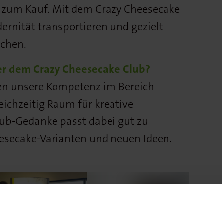
s zum Kauf. Mit dem Crazy Cheesecake
rnität transportieren und gezielt
echen.
ter dem Crazy Cheesecake Club?
en unsere Kompetenz im Bereich
ichzeitig Raum für kreative
lub-Gedanke passt dabei gut zu
esecake-Varianten und neuen Ideen.