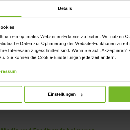
Details
Cookies
nen ein optimales Webseiten-Erlebnis zu bieten. Wir nutzen Coo
tistische Daten zur Optimierung der Website-Funktionen zu erhe
l Officer (CCO) der Erlenbacher Backwaren GmbH.
 Ihre Interessen zugeschnitten sind. Wenn Sie auf „Akzeptieren“ 
. Sie können die Cookie-Einstellungen jederzeit ändern.
n aktuell den Außer-Haus-Markt
pressum
les Thema ist der Fachkräftemangel.
nce-Produkte stark an Bedeutung –
Einstellungen
vorgeschnittene Kuchen, die nur noch