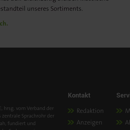
standteil unseres Sortiments.
ch.
Kontakt
Serv
E, hrsg. vom Verband der
Redaktion
M
s zentrale Sprachrohr der
Anzeigen
A
ah, fundiert und