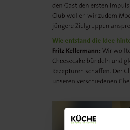
den Gast den ersten Impul
Club wollen wir zudem Mode
jüngere Zielgruppen anspr
Wie entstand die Idee hin
Fritz Kellermann:
Wir wollt
Cheesecake bündeln und gle
Rezepturen schaffen. Der C
unseren verschiedenen Che