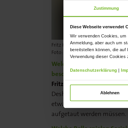
Zustimmung
Diese Webseite verwendet 
Wir verwenden Cookies, um Ih
Anmeldung, aber auch um sta
Fritz Kellermann, Chief Commercia
bereitstellen können, die auf
Foto: © KÜCHE
Verwendung dieser Cookies zu
Welche Trends beeinflusse
Datenschutzerklärung
|
Im
besonders?
Fritz Kellermann:
Ein zentra
Deshalb gewinnen Convenie
Ablehnen
etwa fertig gebackene und 
aufgetaut werden müssen.