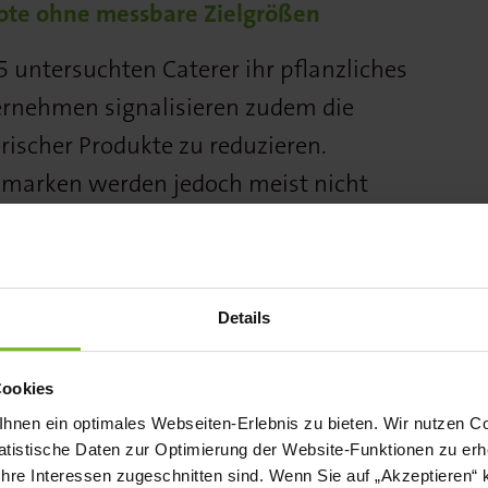
ote ohne messbare Zielgrößen
5 untersuchten Caterer ihr pflanzliches
ernehmen signalisieren zudem die
erischer Produkte zu reduzieren.
lmarken werden jedoch meist nicht
g auf Fleisch. Milchprodukte und Eier
ch von sechs Caterern strategisch
Details
rnehmen veröffentlichen Angaben zu
 Angeboten. Transparente Protein-
Cookies
nen ein optimales Webseiten-Erlebnis zu bieten. Wir nutzen Coo
sächlich eingekaufter oder verarbeiteter
tistische Daten zur Optimierung der Website-Funktionen zu erhe
en vollständig.
 Ihre Interessen zugeschnitten sind. Wenn Sie auf „Akzeptieren“ 