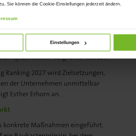
. Sie können die Cookie-Einstellungen jederzeit ändern.
ab 2027 vergleichbar machen
pressum
ntwicklung der Branche kündigt die
für unsere Mitwelt ein jährliches
Einstellungen
 Zielsetzungen, Transparenz und
n systematisch verglichen werden.
ng Ranking 2027 wird Zielsetzungen,
en der Unternehmen unmittelbar
igt Esther Erhorn an.
arkt
its konkrete Maßnahmen eingeführt.
f ein Baukastenprinzip, bei dem