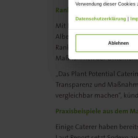
Verwendung dieser Cookies zu
Ranking soll Fortschritte 
Datenschutzerklärung
|
Im
Mit Blick auf die weitere E
Albert Schweitzer Stiftung 
Ablehnen
Ranking an. Ab 2027 sollen
Maßnahmen der Unternehme
„Das Plant Potential Cateri
Transparenz und Maßnahm
vergleichbar machen“, künd
Praxisbeispiele aus dem M
Einige Caterer haben bere
Laut Report setzt Sodexo au