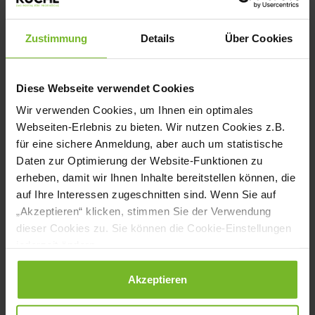
Martin Thieme vom Restaurant „Alte
Canzley“ in der Lutherstadt Wittenberg mit
Zustimmung
Details
Über Cookies
„Eine kulinarische Reise durch Sachsen-
Anhalt“ und Tobias Felger vom „To Bi or not
Diese Webseite verwendet Cookies
Tobi“ in Dessau-Roßlau mit „1+2+3 – To the
Wir verwenden Cookies, um Ihnen ein optimales
Moon Bergwitz, Jessen and back“.
Webseiten-Erlebnis zu bieten. Wir nutzen Cookies z.B.
für eine sichere Anmeldung, aber auch um statistische
Daten zur Optimierung der Website-Funktionen zu
Kulinarisches Erlebnis bei Robin Pietsch
erheben, damit wir Ihnen Inhalte bereitstellen können, die
Der Grund, warum das Regionalgericht
auf Ihre Interessen zugeschnitten sind. Wenn Sie auf
nicht wie üblich im Dezember gekürt
„Akzeptieren“ klicken, stimmen Sie der Verwendung
dieser Cookies zu. Sie können die Cookie-Einstellungen
wurde war, dass der Corona-Lockdown die
jederzeit ändern.
übliche Zeremonie verhindert hatte. Doch
Datenschutzerklärung
|
Impressum
Akzeptieren
im Zuge der Lockerung und Öffnungen der
Gastronomie soll der Preisträger die ihm