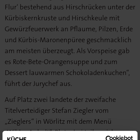
Flur‘ bestehend aus Hirschrücken unter der
Kürbiskernkruste und Hirschkeule mit
Gewürzfeuerwerk an Pflaume, Pilzen, Erde
und Kürbis-Maronenpüree geschmacklich
am meisten überzeugt. Als Vorspeise gab
es Rote-Bete-Orangensuppe und zum
Dessert lauwarmen Schokoladenkuchen“,
führt der Jurychef aus.
Auf Platz zwei landete der zweifache
Titelverteidiger Stefan Ziegler vom
„Zieglers“ in Wörlitz mit dem Menü
„Wildes Anhalt“. Platz drei teilen sich