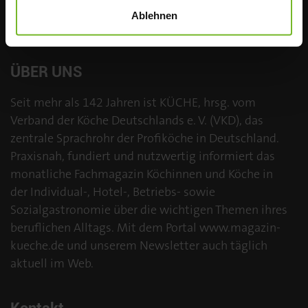
Ablehnen
ÜBER UNS
Seit mehr als 142 Jahren ist KÜCHE, hrsg. vom
Verband der Köche Deutschlands e. V. (VKD), das
zentrale Sprachrohr der Profiköche in Deutschland.
Praxisnah, fundiert und nutzwertig informiert das
monatliche Fachmagazin Köchinnen und Köche in
der Individual-, Hotel-, Betriebs- sowie
Sozialgastronomie über die wichtigen Themen ihres
beruflichen Alltags. Mit dem Portal www.magazin-
kueche.de und unserem Newsletter auch täglich
aktuell im Web.