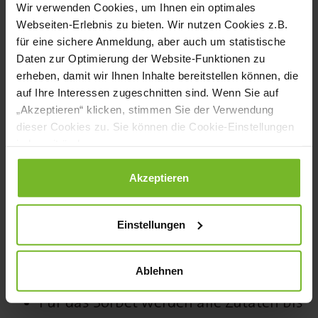
homogene Masse ergibt, und
Wir verwenden Cookies, um Ihnen ein optimales
Webseiten-Erlebnis zu bieten. Wir nutzen Cookies z.B.
anschließend abkühlen lassen.
für eine sichere Anmeldung, aber auch um statistische
Die abgekühlte Masse mit einem
Daten zur Optimierung der Website-Funktionen zu
erheben, damit wir Ihnen Inhalte bereitstellen können, die
Spritzbeutel auf den Ravioliteig
auf Ihre Interessen zugeschnitten sind. Wenn Sie auf
spritzen und die Ravioli verschließen.
„Akzeptieren“ klicken, stimmen Sie der Verwendung
Die Ravioli zur Aufbewahrung in den
dieser Cookies zu. Sie können die Cookie-Einstellungen
jederzeit ändern.
Kühlschrank legen.
Zum Garen die Ravioli in siedendes
Datenschutzerklärung
|
Impressum
Akzeptieren
Wasser geben und etwa zwei Minuten
Einstellungen
garziehen.
Sauerkleesorbet
Ablehnen
Für das Sorbet werden alle Zutaten bis