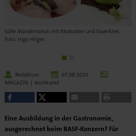
Süße Mandelravioli mit Rhabarber und Sauerklee.
Christian Saul in Action. Foto: Ingo Hilger.
Foto: Ingo Hilger.
Redaktion
07.08.2020
MAGAZIN
|
Kochkunst
Eine Ausbildung in der Gastronomie,
ausgerechnet beim BASF-Konzern? Für