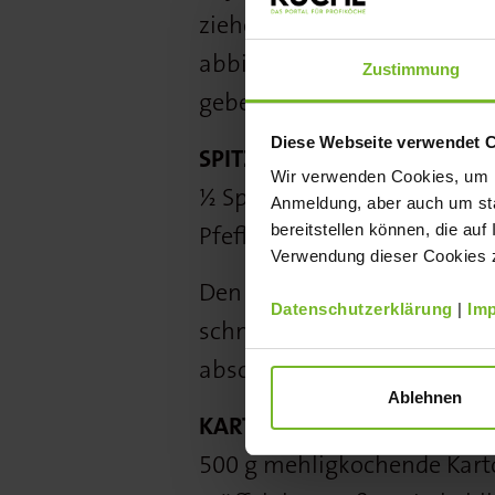
ziehen lassen. Anschließe
abbinden. Rote Bete schälen
Zustimmung
geben.
Diese Webseite verwendet 
SPITZKOHLSALAT
Wir verwenden Cookies, um Ih
½ Spitzkohl; Weinessig nac
Anmeldung, aber auch um sta
Pfeffer; brauner Zucker n
bereitstellen können, die auf
Verwendung dieser Cookies zu
Den Spitzkohl waschen, vom
Datenschutzerklärung
|
Im
schneiden. Mit den restlic
abschmecken.
Ablehnen
KARTOFFEL-SPITZKOHL-RO
500 g mehligkochende Kartof