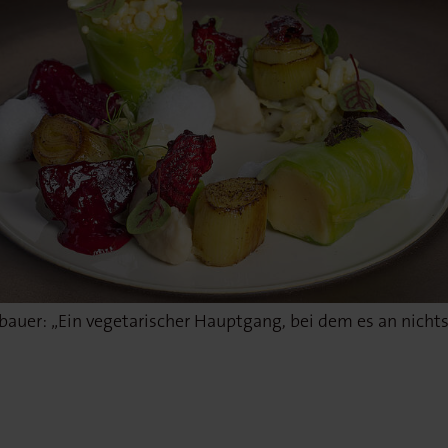
auer: „Ein vegetarischer Hauptgang, bei dem es an nichts
 Anrichten in der Kochwerkstatt Wiesbaden am Standort I