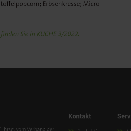
artoffelpopcorn; Erbsenkresse; Micro
finden Sie in KÜCHE 3/2022.
Kontakt
Serv
E, hrsg. vom Verband der