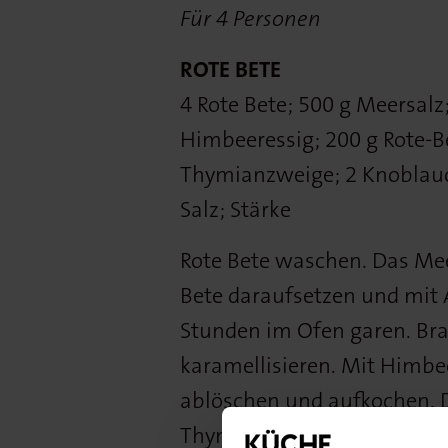
Für 4 Personen
ROTE BETE
4 Rote Bete; 500 g Meersalz
Himbeeressig; 200 g Rote-Be
Thymianzweige; 2 Knoblauc
Salz; Stärke
Rote Bete waschen. Das Mee
Bete daraufsetzen und mit A
Stunden im Ofen garen. Bra
karamellisieren. Mit Himbe
ablöschen und aufkochen. 
Thymianzweige im Ganzen h