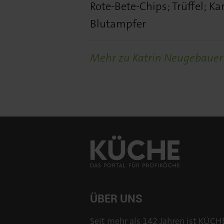
Rote-Bete-Chips; Trüffel; K
Blutampfer
Mehr zu Katrin Neugebauer 
ÜBER UNS
Seit mehr als 142 Jahren ist KÜCH