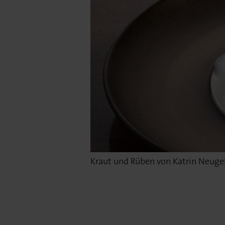
Kraut und Rüben von Katrin Neugeb
In Action: Katrin Neugebauer beim