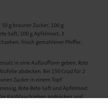
; 50 g brauner Zucker; 100 g
te-Saft; 100 g Apfelmost; 3
hzehen; frisch gemahlener Pfeffer;
rsalz in eine Auflaufform geben, Rote
lufolie abdecken. Bei 150 Grad für 2
unen Zucker in einem Topf
eressig, Rote-Bete-Saft und Apfelmost
Die Knoblauchzehen andrücken und
inzufügen. Sud etwa 30 Minuten