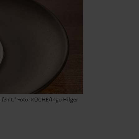
 fehlt." Foto: KÜCHE/Ingo Hilger
dstein. Foto: KÜCHE/Ingo Hilger