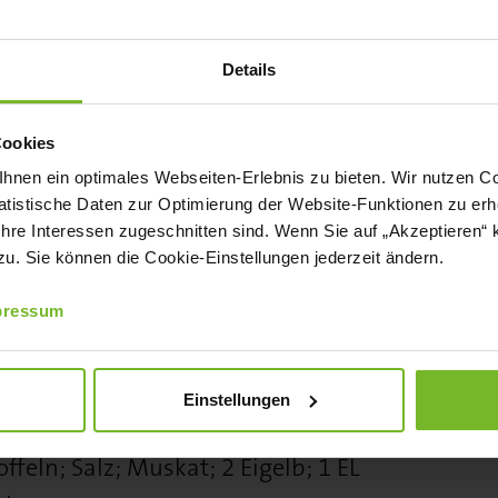
nd abschmecken und mit etwas Stärke
, in Spalten schneiden und in den Sud
Details
Cookies
nen ein optimales Webseiten-Erlebnis zu bieten. Wir nutzen Coo
h Geschmack; Salz; frisch gemahlener
tistische Daten zur Optimierung der Website-Funktionen zu erhe
ach Geschmack; Sonnenblumenöl
 Ihre Interessen zugeschnitten sind. Wenn Sie auf „Akzeptieren“ 
. Sie können die Cookie-Einstellungen jederzeit ändern.
 Strunk befreien und in feine Streifen
pressum
hen Zutaten marinieren und
Einstellungen
ULADE
feln; Salz; Muskat; 2 Eigelb; 1 EL