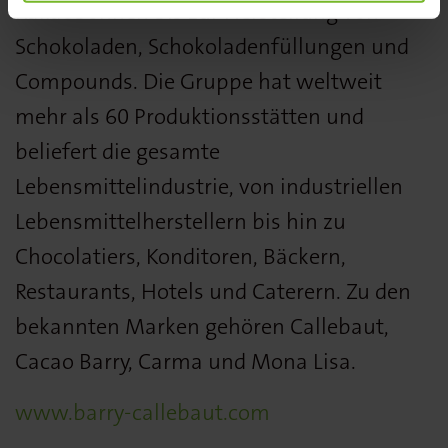
Kakaobohnen bis zur Herstellung von
Schokoladen, Schokoladenfüllungen und
Compounds. Die Gruppe hat weltweit
mehr als 60 Produktionsstätten und
beliefert die gesamte
Lebensmittelindustrie, von industriellen
Lebensmittelherstellern bis hin zu
Chocolatiers, Konditoren, Bäckern,
Restaurants, Hotels und Caterern. Zu den
bekannten Marken gehören Callebaut,
Cacao Barry, Carma und Mona Lisa.
www.barry-callebaut.com