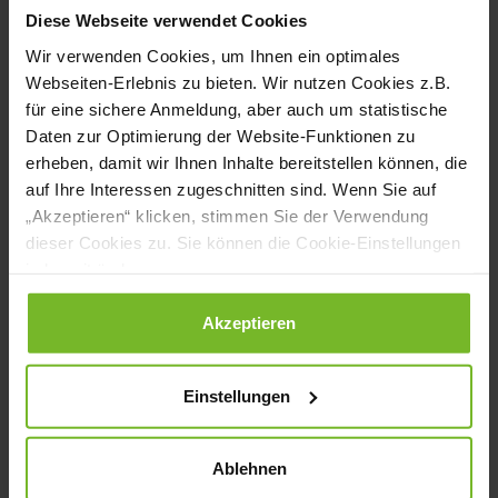
Laufenden halten. Erst wenn dies
Diese Webseite verwendet Cookies
abgeschlossen sei, könnten die Anlagen
Wir verwenden Cookies, um Ihnen ein optimales
gereinigt und desinfiziert werden, bevor
Webseiten-Erlebnis zu bieten. Wir nutzen Cookies z.B.
für eine sichere Anmeldung, aber auch um statistische
die Produktion wieder aufgenommen
Daten zur Optimierung der Website-Funktionen zu
werde.
erheben, damit wir Ihnen Inhalte bereitstellen können, die
auf Ihre Interessen zugeschnitten sind. Wenn Sie auf
„Akzeptieren“ klicken, stimmen Sie der Verwendung
ÜBER BARRY CALLEBAUT
dieser Cookies zu. Sie können die Cookie-Einstellungen
jederzeit ändern.
Die Barry Callebaut-Gruppe gilt mit einem
Jahresumsatz von rund 6,6 Milliarden Euro
Datenschutzerklärung
|
Impressum
Akzeptieren
im Geschäftsjahr 2020/2021 als der
weltweit führende Hersteller von
Einstellungen
Schokoladen und Kakaoprodukten – von
der Beschaffung und Verarbeitung von
Ablehnen