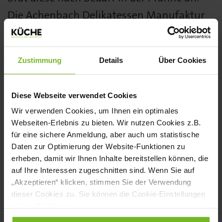
Die Achenbach Delikatessen Manufaktur
wurde 1954 gegründet. In dem
Familienunternehmen werden alle
Zustimmung
Details
Über Cookies
Produkte mit viel Liebe zum Detail
überwiegend von Hand gefertigt.
Diese Webseite verwendet Cookies
Wir verwenden Cookies, um Ihnen ein optimales
Webseiten-Erlebnis zu bieten. Wir nutzen Cookies z.B.
Weitere Informationen
für eine sichere Anmeldung, aber auch um statistische
Daten zur Optimierung der Website-Funktionen zu
unter:
https://achenbach.com/
erheben, damit wir Ihnen Inhalte bereitstellen können, die
auf Ihre Interessen zugeschnitten sind. Wenn Sie auf
„Akzeptieren“ klicken, stimmen Sie der Verwendung
NEWSLETTER
dieser Cookies zu. Sie können die Cookie-Einstellungen
jederzeit ändern.