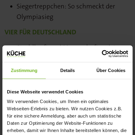
Siegertreppchen: So schmeckt der
Olympiasieg
VIER FÜR DEUTSCHLAND
Strahlkraft und Mannschaftsgeist:
Ronny Pietzner im Interview
Kein Team ohne Trainer: Paul Emde
Zustimmung
Details
Über Cookies
und die Junioren
We Are One Team: Deutsche
Diese Webseite verwendet Cookies
Nationalmannschaften beim Training
Wir verwenden Cookies, um Ihnen ein optimales
Webseiten-Erlebnis zu bieten. Wir nutzen Cookies z.B.
Frauenpower: Teamkapitän“in“ Anne
für eine sichere Anmeldung, aber auch um statistische
Kratz im Porträt
Daten zur Optimierung der Website-Funktionen zu
Starkes Doppel: Regionalmannschaft
erheben, damit wir Ihnen Inhalte bereitstellen können, die