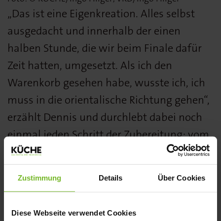
„Das ist eine Eigenkreation. Alles selbst
ausgedacht und innerhalb der einen
halben Stunde, die wir beim Finale dafür
Zeit hatten, umgesetzt. Als ich den
Warenkorb gesehen habe, wusste ich, ich
muss in die orientalische Richtung gehen“,
erzählt Dennis und durchlebt dabei noch
einmal jeden Schritt der Zubereitung: vom
langsamen Schmoren der Aubergine in
orientalisch markierter Gewürzbutter über
Zustimmung
Details
Über Cookies
die gerösteten Kichererbsen on top bis zu
den kleinen Limettenfilets.
Diese Webseite verwendet Cookies