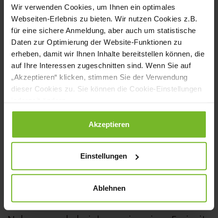
Traum vom eigenen Restaurant
Wir verwenden Cookies, um Ihnen ein optimales
Webseiten-Erlebnis zu bieten. Wir nutzen Cookies z.B.
Für Dennis Straubmüller steht fest, dass er
für eine sichere Anmeldung, aber auch um statistische
Daten zur Optimierung der Website-Funktionen zu
auch nach Abschluss seiner Ausbildung im
erheben, damit wir Ihnen Inhalte bereitstellen können, die
Sommer 2026 den Fokus weiter auf die
auf Ihre Interessen zugeschnitten sind. Wenn Sie auf
„Akzeptieren“ klicken, stimmen Sie der Verwendung
Sternegastronomie legen möchte. Konkret
dieser Cookies zu. Sie können die Cookie-Einstellungen
geplant ist aber noch nichts, auch wenn er
jederzeit ändern.
schon einige Stationen in Deutschland und
Datenschutzerklärung
|
Impressum
Akzeptieren
anschließend im Ausland im Auge hat. In
den nächsten Jahren möchte er jedenfalls
Einstellungen
weitere Erfahrungen sammeln und
irgendwann in der Zukunft in die
Ablehnen
Selbstständigkeit starten. Einen kleinen