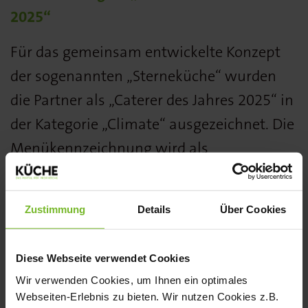
2025“
Für das gemeinsam entwickelte Konzept
der sogenannten „Sterneküche“ wurden
die Partner als „Caterer des Jahres 2025“ in
der Kategorie „Climate“ ausgezeichnet. Die
Menükennzeichnung wird als
Informations- und Orientierungstool
eingesetzt, das Patienten helfen soll, ihre
Zustimmung
Details
Über Cookies
Essensauswahl an persönliche Bedürfnisse
und therapeutische Ziele anzupassen.
Diese Webseite verwendet Cookies
Die Sterneküche ist Teil eines
Wir verwenden Cookies, um Ihnen ein optimales
Webseiten-Erlebnis zu bieten. Wir nutzen Cookies z.B.
ganzheitlichen Ansatzes für moderne