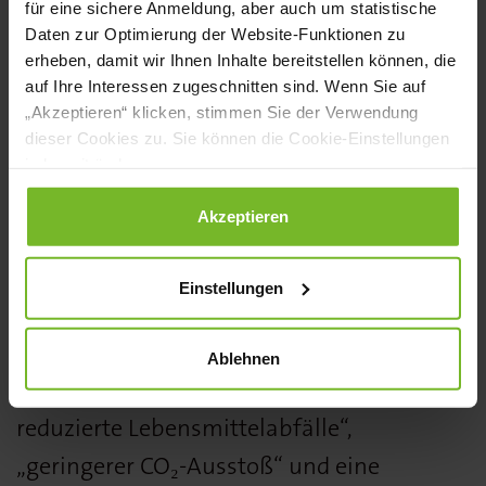
für eine sichere Anmeldung, aber auch um statistische
Klinikverpflegung. Im Mittelpunkt stehen
Daten zur Optimierung der Website-Funktionen zu
erheben, damit wir Ihnen Inhalte bereitstellen können, die
interdisziplinär entwickelte Rezepturen,
auf Ihre Interessen zugeschnitten sind. Wenn Sie auf
geschulte Küchenteams sowie nachhaltige
„Akzeptieren“ klicken, stimmen Sie der Verwendung
dieser Cookies zu. Sie können die Cookie-Einstellungen
Lieferketten mit Bio- und
jederzeit ändern.
Regionalprodukten. Projekte wie
„Glückliches Gemüse“, der Verzicht auf
Datenschutzerklärung
|
Impressum
Akzeptieren
Portionsverpackungen und CO₂-optimierte
Einstellungen
Rezepte sind weitere Bestandteile des
Konzepts.
Ablehnen
Messbare Ergebnisse wie „deutlich
reduzierte Lebensmittelabfälle“,
„geringerer CO₂-Ausstoß“ und eine