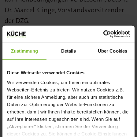
Dr. Marcel Klinge, Vorstandsvorsitzender
der DZG.
Forderung nach wirtschaftspolitischen
Maßnahmen
Zustimmung
Details
Über Cookies
Angesichts der bevorstehenden
Bundestagswahl appelliert die Denkfabrik
Diese Webseite verwendet Cookies
an die Parteien, die Gastwelt als
Wir verwenden Cookies, um Ihnen ein optimales
Webseiten-Erlebnis zu bieten. Wir nutzen Cookies z.B.
wirtschaftlichen und gesellschaftlichen
für eine sichere Anmeldung, aber auch um statistische
Faktor anzuerkennen. Dazu gehören eine
Daten zur Optimierung der Website-Funktionen zu
erheben, damit wir Ihnen Inhalte bereitstellen können, die
dauerhafte Reduzierung der Umsatzsteuer
auf Ihre Interessen zugeschnitten sind. Wenn Sie auf
auf 7 Prozent für Speisen, Investitionen in
„Akzeptieren“ klicken, stimmen Sie der Verwendung
dieser Cookies zu. Sie können die Cookie-Einstellungen