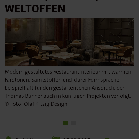
WELTOFFEN
Modern gestaltetes Restaurantinterieur mit warmen
Bühner legt großen Wert auf Design, Qualität und
Farbtönen, Samtstoffen und klarer Formsprache –
Atmosphäre. Foto: © Olaf Kitzig Design
beispielhaft für den gestalterischen Anspruch, den
Thomas Bühner auch in künftigen Projekten verfolgt.
© Foto: Olaf Kitzig Design