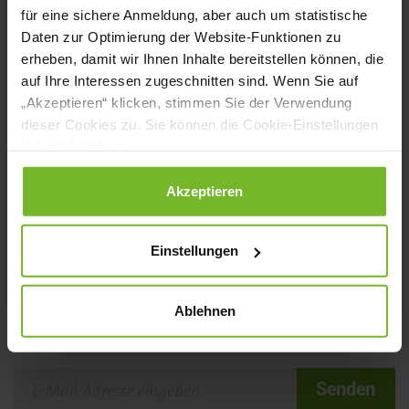
Ausgabe der KÜCHE. Zudem gibt der
für eine sichere Anmeldung, aber auch um statistische
bekannte Experte
Pierre Nierhaus
wichtige
Daten zur Optimierung der Website-Funktionen zu
erheben, damit wir Ihnen Inhalte bereitstellen können, die
Tipps für alle Kollegen, die ihren eigenen
auf Ihre Interessen zugeschnitten sind. Wenn Sie auf
Betrieb modernisieren wollen – mit allem,
„Akzeptieren“ klicken, stimmen Sie der Verwendung
dieser Cookies zu. Sie können die Cookie-Einstellungen
was dazugehört!
jederzeit ändern.
borcharding.de
Datenschutzerklärung
|
Impressum
Akzeptieren
Einstellungen
NEWSLETTER
Ablehnen
Senden