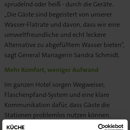
sprudelnd oder heiß - durch die Geräte.
„Die Gäste sind begeistert von unserer
Wasser-Flatrate und davon, dass wir eine
umweltfreundliche und echt leckere
Alternative zu abgefülltem Wasser bieten“,
sagt General Managerin Sandra Schmidt.
Mehr Komfort, weniger Aufwand
Im ganzen Hotel sorgen Wegweiser,
Flaschenpfand-System und eine klare
Kommunikation dafür, dass Gäste die
Stationen problemlos nutzen können.
Besonders beliebt ist das Angebot beim