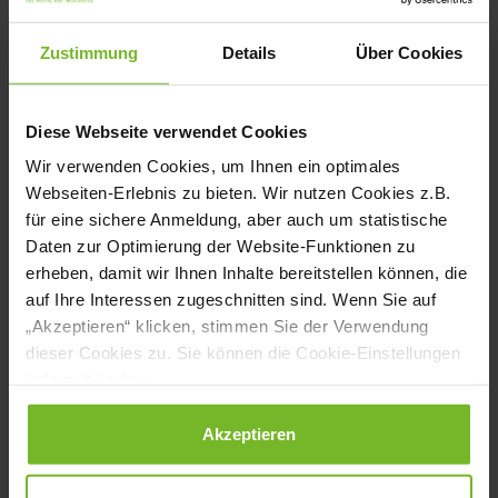
Frühstück und in den Tagungsbereichen.
Zustimmung
Details
Über Cookies
Die Ökobilanz hat sich sichtbar verbessert,
der Wareneinsatz wurde reduziert - laut
F&B-Managerin Lea Steinbock spart das
Diese Webseite verwendet Cookies
Wir verwenden Cookies, um Ihnen ein optimales
Haus monatlich mehrere hundert Euro:
Webseiten-Erlebnis zu bieten. Wir nutzen Cookies z.B.
„Die Statistik ist durch die Wasserspender
für eine sichere Anmeldung, aber auch um statistische
Daten zur Optimierung der Website-Funktionen zu
deutlich verbessert worden.“
erheben, damit wir Ihnen Inhalte bereitstellen können, die
auf Ihre Interessen zugeschnitten sind. Wenn Sie auf
Zertifiziert nach GreenKey und BREEAM,
„Akzeptieren“ klicken, stimmen Sie der Verwendung
zeigt das Hotel, wie moderne
dieser Cookies zu. Sie können die Cookie-Einstellungen
jederzeit ändern.
Gastfreundschaft und
verantwortungsvolles Handeln Hand in
Datenschutzerklärung
|
Impressum
Akzeptieren
Hand gehen. „BRITA ist eine der besten