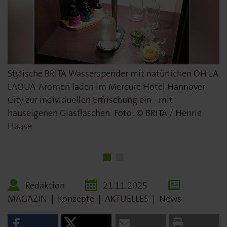
Stylische BRITA Wasserspender mit natürlichen OH LA
Im Mercure Hotel Hannover City können Gäste rund
LAQUA-Aromen laden im Mercure Hotel Hannover
um die Uhr frisches Wasser am BRITA Spender zapfen
City zur individuellen Erfrischung ein - mit
- klare Beschilderung und moderne Technik machen
hauseigenen Glasflaschen. Foto: © BRITA / Henrie
das Nachfüllen einfach und intuitiv. Foto: © BRITA /
Haase
Henrie Haase
Redaktion
21.11.2025
MAGAZIN
|
Konzepte
|
AKTUELLES
|
News