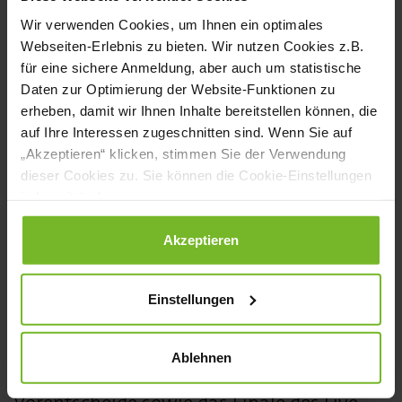
Spa, Gonnesweiler), Christian Loos
Wir verwenden Cookies, um Ihnen ein optimales
(Restaurant Philipp*, Sommerhausen),
Webseiten-Erlebnis zu bieten. Wir nutzen Cookies z.B.
für eine sichere Anmeldung, aber auch um statistische
Niels Möller, (Restaurant Merkles*,
Daten zur Optimierung der Website-Funktionen zu
Endingen am Kaiserstuhl), Lokalmatador
erheben, damit wir Ihnen Inhalte bereitstellen können, die
Rainer Sarrazin (Aramark im Hause der
auf Ihre Interessen zugeschnitten sind. Wenn Sie auf
„Akzeptieren“ klicken, stimmen Sie der Verwendung
Deutschen Bank AG, Leipzig/Schkeuditz),
dieser Cookies zu. Sie können die Cookie-Einstellungen
Felix Thoms (Bob&Thoms, Berlin) und
jederzeit ändern.
David Weigang (Restaurant Verbene,
Datenschutzerklärung
|
Impressum
Akzeptieren
Koblenz).
Einstellungen
Bewerbung für Bremerhaven noch
möglich
Ablehnen
Die drei weiteren noch ausstehenden