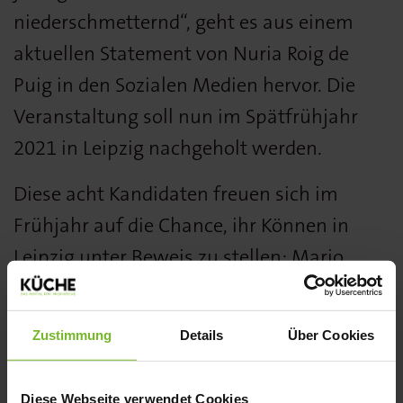
niederschmetternd“, geht es aus einem
aktuellen Statement von Nuria Roig de
Puig in den Sozialen Medien hervor. Die
Veranstaltung soll nun im Spätfrühjahr
2021 in Leipzig nachgeholt werden.
Diese acht Kandidaten freuen sich im
Frühjahr auf die Chance, ihr Können in
Leipzig unter Beweis zu stellen: Mario
Aliberti (Restaurant IVY im Boutique Hotel
133, Karlsruhe), Marvin Böhm (Restaurant
Zustimmung
Details
Über Cookies
Aqua***, Wolfsburg), Paul Decker
(Restaurant LUMI im Seezeitlodge Hotel &
Diese Webseite verwendet Cookies