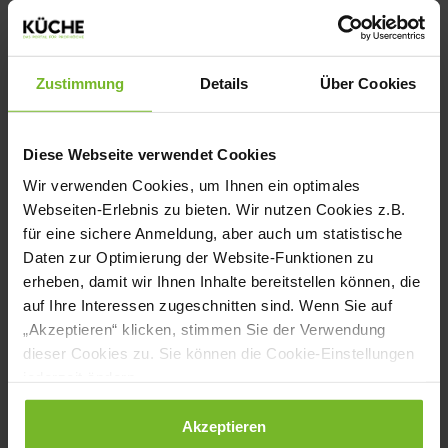
die ein hohes Frittieraufkommen haben.
Bereits in vielen Küchen und Backstuben
Zustimmung
Details
Über Cookies
genutzt, bietet der neue VITO XM. Eine
verbesserte Lanze zum Absaugen. Diese
Diese Webseite verwendet Cookies
wurde zusätzlich mit einem
Wir verwenden Cookies, um Ihnen ein optimales
Schnellverschluss ausgestattet und ihre
Webseiten-Erlebnis zu bieten. Wir nutzen Cookies z.B.
Form noch ergonomischer gestaltet.
für eine sichere Anmeldung, aber auch um statistische
Daten zur Optimierung der Website-Funktionen zu
Zusammen mit dem frei
erheben, damit wir Ihnen Inhalte bereitstellen können, die
höhenverstellbaren Griff ist der VITO XM
auf Ihre Interessen zugeschnitten sind. Wenn Sie auf
„Akzeptieren“ klicken, stimmen Sie der Verwendung
jetzt noch kompakter und somit noch
dieser Cookies zu. Sie können die Cookie-Einstellungen
einfacher in jeder Küche oder Backstube zu
jederzeit ändern.
verstauen. Der neue verschließbare Deckel
Datenschutzerklärung
|
Impressum
Akzeptieren
rundet das verbesserte Design ab.