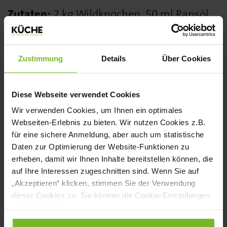
Zutaten:
2 kg Wildknochen, 50 ml Rapsöl,
500 g Zwiebeln, 200 g Karotten, 1
Petersilienwurzel, 100 g Knollensellerie, 1
Zustimmung
Details
Über Cookies
Stange Lauch, 1 EL Tomatenmark, 750 ml
halbtrockener Rotwein, 8 weiße
Diese Webseite verwendet Cookies
Pfefferkörner, 2 Pimentkörner, 2
Wir verwenden Cookies, um Ihnen ein optimales
Gewürznelken, 1 Lorbeerblatt, 6-8
Webseiten-Erlebnis zu bieten. Wir nutzen Cookies z.B.
für eine sichere Anmeldung, aber auch um statistische
Wacholderbeeren, je 1 Thymian- und
Daten zur Optimierung der Website-Funktionen zu
Rosmarinzweig, ½ Sternanis, ½ Zimtstange
erheben, damit wir Ihnen Inhalte bereitstellen können, die
auf Ihre Interessen zugeschnitten sind. Wenn Sie auf
Zubereitung:
Knochen in Öl in einem
„Akzeptieren“ klicken, stimmen Sie der Verwendung
dieser Cookies zu. Sie können die Cookie-Einstellungen
Bräter bei 240 Grad im Ofen anbraten und
jederzeit ändern.
20 Minuten rösten. Gewürfeltes Gemüse