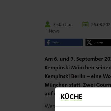
Redaktion
26.08.202
|
News
teilen
posten
Am 6. und 7. September 202
Kempinski München seinen 
Kempinski Berlin – eine Wo
München statt. Zwei Gourme
auf exklusive Weise neu in
Wenn das Team des Hotel V