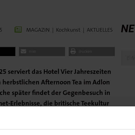
NE
5
MAGAZIN
|
Kochkunst
|
AKTUELLES
mail
drucken
5 serviert das Hotel Vier Jahreszeiten
herbstlichen Afternoon Tea im Adlon
che später findet der Gegenbesuch in
t-Erlebnisse, die britische Teekultur
terpretieren.
ier Jahreszeiten Kempinski München