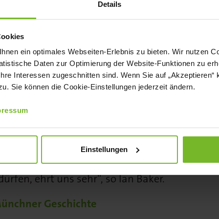
Details
r Traditionshaus zieht, erwartet Gäste
fternoon Tea mit saisonalem Fokus. Chef
Cookies
chef Korbinian Pinzenöller und Tee-
nen ein optimales Webseiten-Erlebnis zu bieten. Wir nutzen Coo
li servieren herzhafte Spezialitäten
tistische Daten zur Optimierung der Website-Funktionen zu erhe
Sauerrahm und Quinoa oder Roastbeef
 Ihre Interessen zugeschnitten sind. Wenn Sie auf „Akzeptieren“ 
. Sie können die Cookie-Einstellungen jederzeit ändern.
bis. Der süße Teil des Menüs überzeugt
te, Mont Blanc und einem Walnuss-
pressum
okolade und Karamell. „Unser
nsinnige Kompositionen, saisonale
Einstellungen
Perfektion. Ihn im Hotel Adlon
ürfen, ehrt uns sehr“, so Ian Baker.
 Münchner Geschichte