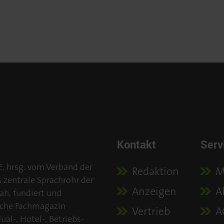
Kontakt
Serv
E, hrsg. vom Verband der
Redaktion
M
s zentrale Sprachrohr der
Anzeigen
A
ah, fundiert und
iche Fachmagazin
Vertrieb
A
al-, Hotel-, Betriebs-