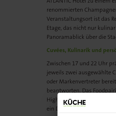
ATLANTIC Hotel zu einem ex
renommierten Champagner-
Veranstaltungsort ist das R
Etage, das nicht nur kulina
Panoramablick über die Sta
Cuvées, Kulinarik und per
Zwischen 17 und 22 Uhr pr
jeweils zwei ausgewählte C
oder Markenvertreter berei
beantworten. Das Foodpai
High sowie Partnern wie de
ein DJ den Abend musikalisc