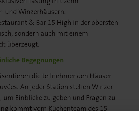
klusiven Tasting mit zehn
 und Winzerhäusern.
estaurant & Bar 15 High in der obersten
risch, sondern auch mit einem
dt überzeugt.
sönliche Begegnungen
äsentieren die teilnehmenden Häuser
uvées. An jeder Station stehen Winzer
t, um Einblicke zu geben und Fragen zu
ring kommt vom Küchenteam des 15
m FrischeParadies. Ab 20 Uhr begleitet
h, ab 22 Uhr wird an der Bar eine