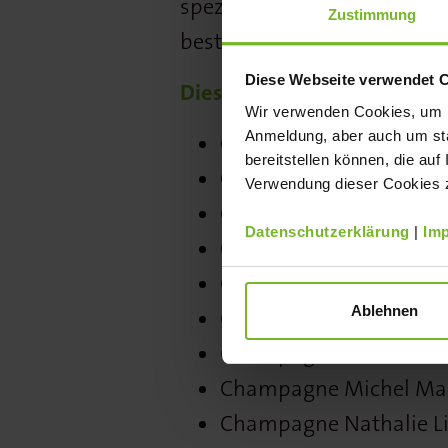
spezielle Champagnerkarte 
Zustimmung
bestellbar.
Diese Webseite verwendet 
Diese Häuser sind beim Fest
Wir verwenden Cookies, um Ih
Anmeldung, aber auch um sta
Champagne Abelé 1757
bereitstellen können, die auf
Champagne Alexandre B
Verwendung dieser Cookies zu
Champagne De Venoge 
Datenschutzerklärung
|
Im
Champagne Jacques Cha
Champagne Duménil (S
Ablehnen
Champagne Frerejean Fr
Champagne Laurent-Per
Champagne Michel Mail
Champagne Nathalie Lié