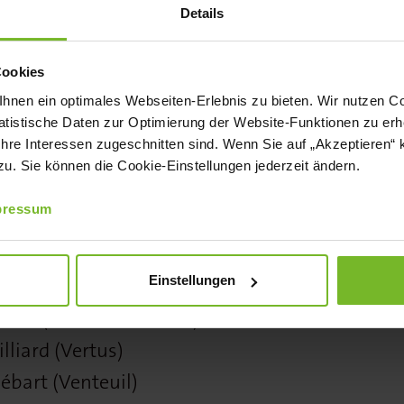
angeboten – glas- oder flaschenweise
Details
Cookies
ival vertreten:
nen ein optimales Webseiten-Erlebnis zu bieten. Wir nutzen Coo
tistische Daten zur Optimierung der Website-Funktionen zu erhe
 (Reims)
 Ihre Interessen zugeschnitten sind. Wenn Sie auf „Akzeptieren“ 
onnet (Les Riceys)
. Sie können die Cookie-Einstellungen jederzeit ändern.
(Épernay)
pressum
put (Arrentières)
acy)
Einstellungen
ères (Avize)
rier (Tours-sur-Marne)
liard (Vertus)
bart (Venteuil)