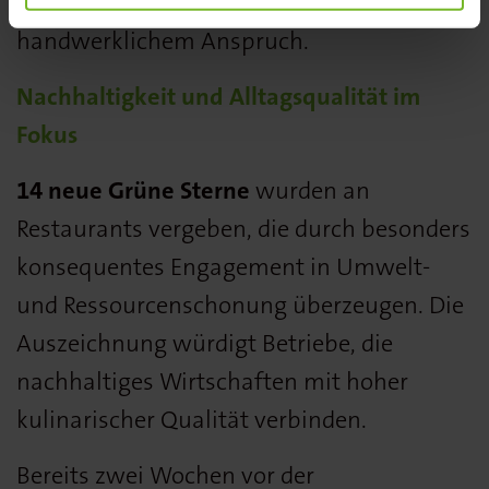
individueller Handschrift und hohem
handwerklichem Anspruch.
Nachhaltigkeit und Alltagsqualität im
Fokus
14 neue Grüne Sterne
wurden an
Restaurants vergeben, die durch besonders
konsequentes Engagement in Umwelt-
und Ressourcenschonung überzeugen. Die
Auszeichnung würdigt Betriebe, die
nachhaltiges Wirtschaften mit hoher
kulinarischer Qualität verbinden.
Bereits zwei Wochen vor der