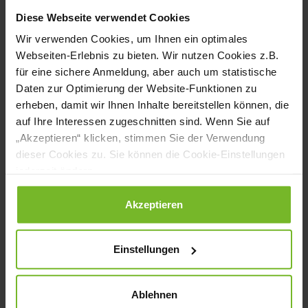
gewachsenen Gourmetinstitutionen.
Diese Webseite verwendet Cookies
Breite Basis mit 1‑Stern-Neuzugängen
Wir verwenden Cookies, um Ihnen ein optimales
Webseiten-Erlebnis zu bieten. Wir nutzen Cookies z.B.
Rund 30 Restaurants wurden 2025
für eine sichere Anmeldung, aber auch um statistische
Daten zur Optimierung der Website-Funktionen zu
erstmals mit einem Stern ausgezeichnet.
erheben, damit wir Ihnen Inhalte bereitstellen können, die
Zu den Neuzugängen zählen unter
auf Ihre Interessen zugeschnitten sind. Wenn Sie auf
„Akzeptieren“ klicken, stimmen Sie der Verwendung
anderem:
dieser Cookies zu. Sie können die Cookie-Einstellungen
jederzeit ändern.
Glorie
, Hamburg
Heimatjuwel
, Hamburg
Datenschutzerklärung
|
Impressum
Akzeptieren
Koer
, Hamburg
Einstellungen
Diese Häuser stehen stellvertretend für
eine kreative, junge Gastronomie mit
Ablehnen