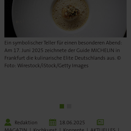
Ein symbolischer Teller für einen besonderen Abend:
In diesem Jahr wurde erstmals in Deutschland der
Am 17. Juni 2025 zeichnete der Guide MICHELIN in
MICHELIN Cocktail Award verliehen. Ausgezeichnet
Frankfurt die kulinarische Elite Deutschlands aus. ©
wurde Michele Heinrich vom neu in die Auswahl 2025
Foto: Wirestock/iStock/Getty Images
aufgenommenen und mit Bib Gourmand prämierten
YALDY in Frankfurt am Main – beispielhaft für die
neue Barkultur auf Sterne-Niveau. © Foto: Ilya
Ginzburg/iStock/Getty Images
Redaktion
18.06.2025
MAGAZIN
|
Kochkunst
|
Konzepte
|
AKTUELLES
|